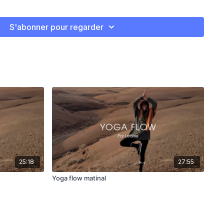
S'abonner pour regarder
25:18
27:55
Yoga flow matinal