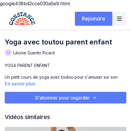
google438bd2cce030a5e9.html
Rejoindre
Yoga avec toutou parent enfant
Léonie Guertin Picard
YOGA PARENT ENFANT
Un petit cours de yoga avec toutou pour s'amuser sur son
tapis !!
En savoir plus
Matériel : tapis et toutou
S'abonner pour regarder
Temps : 20 minutes
Vidéos similaires