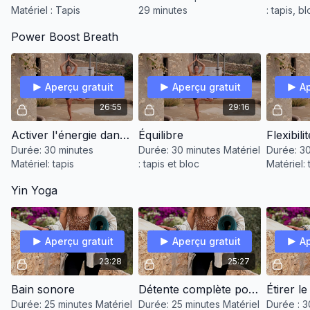
Matériel : Tapis
29 minutes
: tapis, b
Power Boost Breath
Aperçu gratuit
Aperçu gratuit
Ap
26:55
29:16
Activer l'énergie dans le corps
Équilibre
Flexibili
Durée: 30 minutes
Durée: 30 minutes Matériel
Durée: 30
Matériel: tapis
: tapis et bloc
Matériel: 
Yin Yoga
Aperçu gratuit
Aperçu gratuit
Ap
23:28
25:27
Bain sonore
Détente complète pour bien dormir
Durée: 25 minutes Matériel
Durée: 25 minutes Matériel
Durée : 3