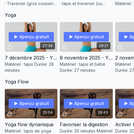
: Traversin (gros coussin
: tapis et traversin (ou
Matériel :
ou couverture roulée),
grosse couverture roulée)
ou oreille
Yoga
sangle
Bonne relaxation et bon
cannes d
dodo!
sangle ou
robe de 
Aperçu gratuit
Aperçu gratuit
Ap
27:38
28:21
7 décembre 2025 - Yoga doux pour les maux de tête
8 novembre 2025 - Yoga postnatal
Matériel : tapis Durée: 28
Matériel : tapis et bébé
Matériel 
minutes
Durée: 27 minutes
Durée: 27
Yoga Flow
Aperçu gratuit
Aperçu gratuit
Ap
25:04
28:43
Yoga flow dynamique
Favoriser la digestion
Activer 
Matériel : tapis de yoga
Durée: 30 minutes Matériel
Durée: 20