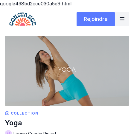
google438bd2cce030a5e9.html
Rejoindre
COLLECTION
Yoga
Léonie Guertin Picard