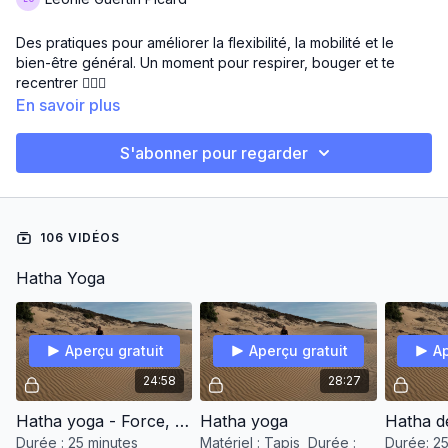
Des pratiques pour améliorer la flexibilité, la mobilité et le
bien-être général. Un moment pour respirer, bouger et te
recentrer 🧘🏻‍♀️
En savoir plus
S'abonner pour regarder
106 VIDÉOS
Hatha Yoga
Aperçu gratuit
Aperçu gratuit
Ap
24:58
28:27
Hatha yoga - Force, souplesse et posture
Hatha yoga
Hatha d
Durée : 25 minutes
Matériel : Tapis Durée :
Durée: 25