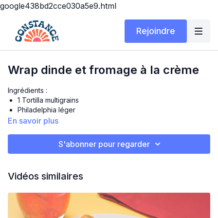
google438bd2cce030a5e9.html
Rejoindre
Wrap dinde et fromage à la crème
Ingrédients :
1 Tortilla multigrains
Philadelphia léger
Quelques épinards
En savoir plus
4 tranches de dindes
Assaisonnements à bagel (ou au choix)
S'abonner pour regarder
Préparation :
Prendre un tortilla et étendre du Philadelphia sur un côté.
Vidéos similaires
Ajouter quelques épinards, les tranches de dindes et
l'assaisonnement.
Rouler et couper en rondelles.
Mettre au Air Fryer pour 6 minutes à 350F.