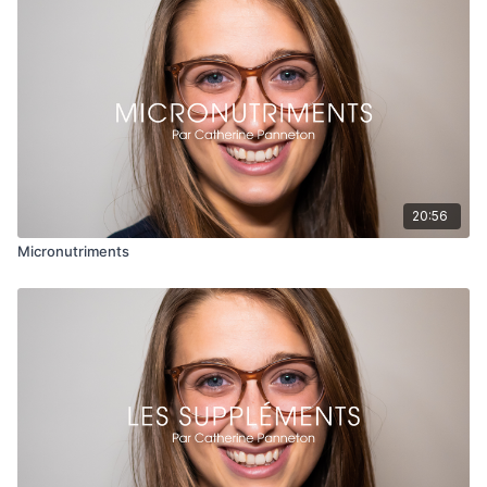
du cas par cas. Une consultation avec un expert tel un
nutritionniste ou autres spécialistes peut parfois être requise.
N'hésitez pas à me laisser vos commentaires et à me partager
vos idées pour d'autres capsules.
Merci de votre écoute! ☺️
Nathalie
20:56
Micronutriments