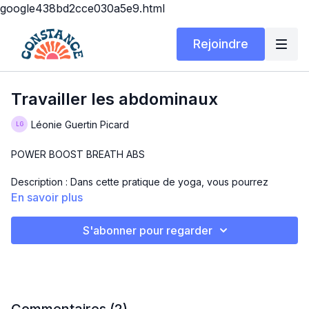
google438bd2cce030a5e9.html
Rejoindre
Travailler les abdominaux
Léonie Guertin Picard
POWER BOOST BREATH ABS
Description : Dans cette pratique de yoga, vous pourrez
travailler vos abdominaux !
En savoir plus
Matériel : tapis et bloc
S'abonner pour regarder
Bonne pratique !
Léonie