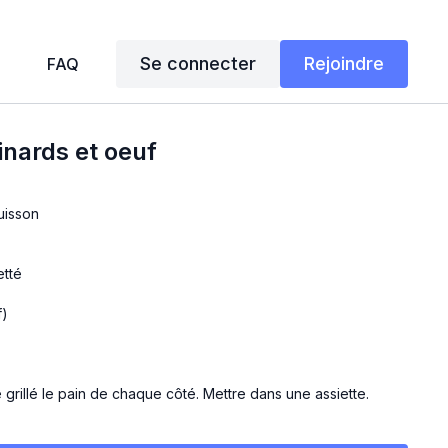
Se connecter
Rejoindre
FAQ
inards et oeuf
cuisson
etté
f)
 grillé le pain de chaque côté. Mettre dans une assiette.
ire chauffer un filet d'huile, ajouter les épinards, le feta, l'ail
Chauffer quelques minutes puis casser l'oeuf sur le mélange et