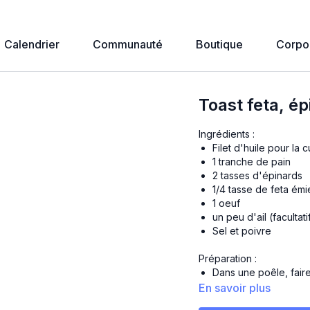
Calendrier
Communauté
Boutique
Corpo
Toast feta, ép
Ingrédients :
Filet d'huile pour la 
1 tranche de pain
2 tasses d'épinards
1/4 tasse de feta émi
1 oeuf
un peu d'ail (facultati
Sel et poivre
Préparation :
Dans une poêle, faire
Dans la même poêle, fa
En savoir plus
et le sel et poivre. 