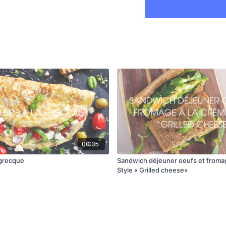
cuire en brassant lé
Mettre le mélange d'é
00:05
 grecque
Sandwich déjeuner oeufs et fromag
Style « Grilled cheese»