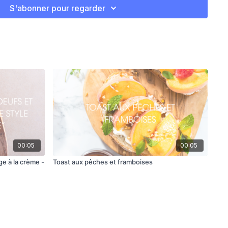
gèrement.
S'abonner pour regarder
pinards sur la toast, assaisonner au goût et déguster!
00:05
00:05
e à la crème -
Toast aux pêches et framboises