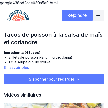
google438bd2cce030a5e9.html
Rejoindre
Tacos de poisson à la salsa de maïs
et coriandre
Ingrédients (4 tacos)
2 filets de poisson blanc (morue, tilapia)
1 c. à soupe d’huile d’olive
1/2 c. à thé de cumin
En savoir plus
1/2 c. à thé de paprika
Sel et poivre
S'abonner pour regarder
4 tortillas de maïs ou blé
Salsa de maïs
Vidéos similaires
1 tasse de maïs en grains (cuit ou grillé)
1/2 avocat en dés
1/4 tasse de coriandre fraîche hachée