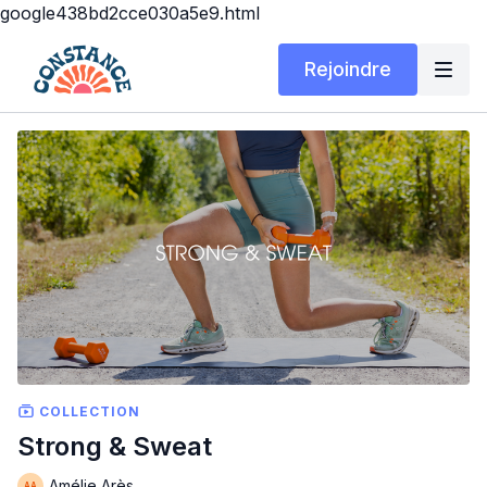
google438bd2cce030a5e9.html
Rejoindre
COLLECTION
Strong & Sweat
Amélie Arès