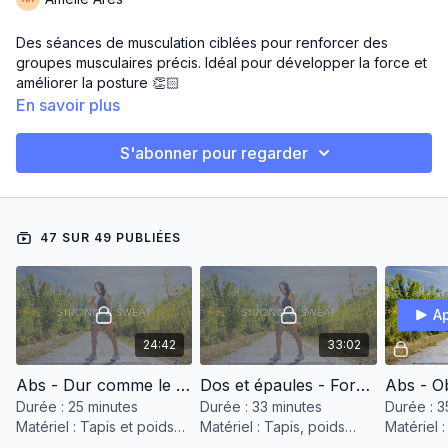
Des séances de musculation ciblées pour renforcer des
groupes musculaires précis. Idéal pour développer la force et
améliorer la posture 👏🏻
En savoir plus
S'abonner pour regarder
47 SUR 49 PUBLIÉES
Ap
24:42
33:02
Abs - Dur comme le roc
Dos et épaules - Force mentale
Abs - O
Durée : 25 minutes
Durée : 33 minutes
Durée : 3
Matériel : Tapis et poids
Matériel : Tapis, poids
Matériel :
variés
variés et bande élastique