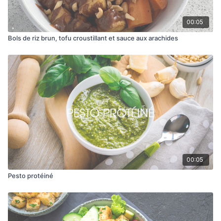
00:05
Bols de riz brun, tofu croustillant et sauce aux arachides
00:05
Pesto protéiné