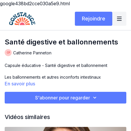
google438bd2cce030a5e9.html
Rejoindre
Santé digestive et ballonnements
Catherine Panneton
Capsule éducative - Santé digestive et ballonnement
Les ballonnements et autres inconforts intestinaux
préoccupent beaucoup de gens. On trouve une foule de
En savoir plus
"solutions" sur internet pour nous aider à réduire ces
symptômes, mais il peut être difficile d'y démêler le vrai du
S'abonner pour regarder
faux.
Aujourd'hui je vous propose la première de deux capsules sur
Vidéos similaires
le sujet, où j'adresse d'abord les causes probables de vos
ballonnements.