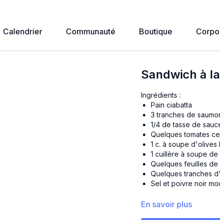
Calendrier
Communauté
Boutique
Corpo
Sandwich à l
Ingrédients :
Pain ciabatta
3 tranches de saumo
1/4 de tasse de sauce
Quelques tomates cer
1 c. à soupe d'olive
1 cuillère à soupe de
Quelques feuilles de 
Quelques tranches d
Sel et poivre noir mo
Préparation :
En savoir plus
Déposer tous les i