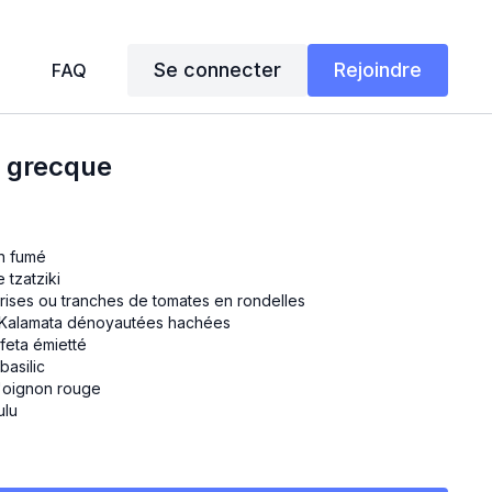
Se connecter
Rejoindre
FAQ
a grecque
n fumé
 tzatziki
ises ou tranches de tomates en rondelles
s Kalamata dénoyautées hachées
 feta émietté
basilic
'oignon rouge
ulu
ngrédients dans votre pain préalablement grillé.