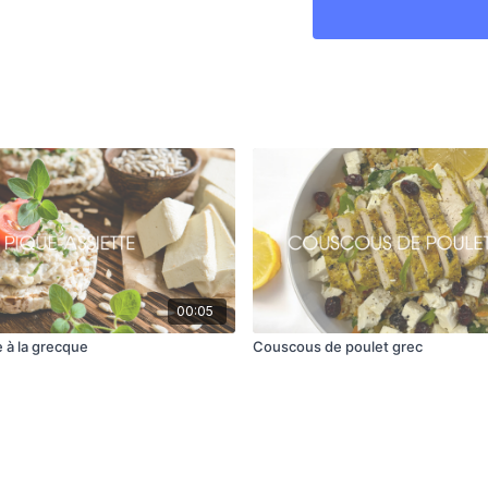
Couper le sandwic
00:05
 à la grecque
Couscous de poulet grec