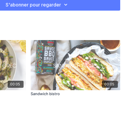
h en deux et déguster!
S'abonner pour regarder
00:05
00:05
Sandwich bistro