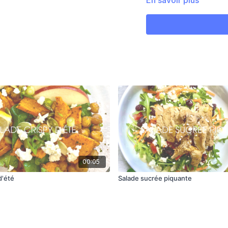
En savoir plus
1/4 de tasse de jus d
3 c. À soupe de miel
Sel et poivre
Préparation :
Mélanger tous les in
Verser la vinaigrette
Idéalement, laisser m
prendra du goût et de
00:05
d'été
Salade sucrée piquante