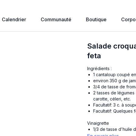
Calendrier
Communauté
Boutique
Corpo
Salade croqu
feta
Ingrédients :
1 cantaloup coupé e
environ 350 g de jam
3/4 de tasse de fro
2 tasses de légumes 
carotte, céleri, etc.
Facultatif: 3 c. à so
Facultatif: Quelques 
Vinaigrette
1/3 de tasse d'huile d
1/3 de tasse de vina