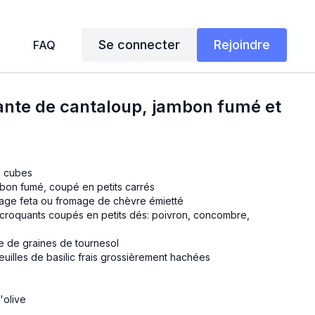
Se connecter
Rejoindre
FAQ
ante de cantaloup, jambon fumé et
n cubes
bon fumé, coupé en petits carrés
mage feta ou fromage de chèvre émietté
croquants coupés en petits dés: poivron, concombre,
upe de graines de tournesol
feuilles de basilic frais grossièrement hachées
'olive
igre balsamique