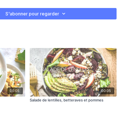
e citron
S'abonner pour regarder
grédients ensemble dans un grand bol.
 sur la salade et bien mélanger. Assaisonner au goût.
acérer le tout au réfrigérateur au moins 3 heures. La salade
viendra ainsi meilleure!
00:05
00:05
Salade de lentilles, betteraves et pommes