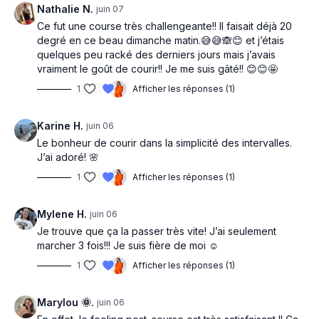
Nathalie N.
juin 07
Ce fut une course très challengeante!! Il faisait déjà 20
degré en ce beau dimanche matin.😅😅🙈😊 et j’étais
quelques peu racké des derniers jours mais j’avais
vraiment le goût de courir!! Je me suis gâté!! 😊😊🤩
1
Afficher les réponses (1)
Karine H.
juin 06
Le bonheur de courir dans la simplicité des intervalles.
J’ai adoré! 🌸
1
Afficher les réponses (1)
Mylene H.
juin 06
Je trouve que ça la passer très vite! J’ai seulement
marcher 3 fois!!! Je suis fière de moi ☺️
1
Afficher les réponses (1)
Marylou 🌞.
juin 06