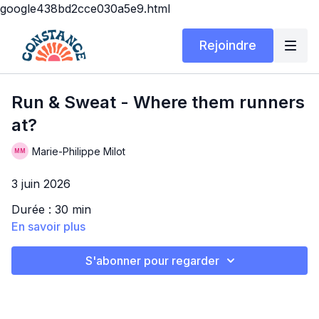
google438bd2cce030a5e9.html
Rejoindre
Run & Sweat - Where them runners
at?
Marie-Philippe Milot
3 juin 2026
Durée : 30 min
En savoir plus
Matériel : Souliers de course + tapis roulant
(facultatif)
S'abonner pour regarder
Salut la gang!! On se retrouve aujourd'hui pour une
séance d'intervalles simple mais intense! C'est là qu'on
voit qu'on n'est pas obligé de se casser la tête pour