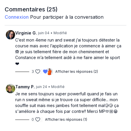
que ce soit efficace 😎 Have fun!!
WHERE THEM RUNNERS AT?
Commentaires (
25
)
Connexion
Pour participer à la conversation
Mobilité
Warm up
Virginie G.
juin 04
• Modifié
Intervalles : 11x
C’est mon 4eme run and sweat j’ai toujours détester la
course mais avec l’application je commence à aimer ça
1 min zone 4-5
🙈 je suis tellement fière de mon cheminement et
1 min récup
Constance m’a tellement aidé à me faire aimer le sport
❤️
Cool down 3 min
3
Afficher les réponses (2)
Tammy P.
juin 24
• Modifié
Je me sens toujours super powerfull quand je fais un
run n sweat même si je trouve ca super difficile... mon
souffle suit mais mes jambes font tellement mal🥲🥲 ça
s'améliore à chaque fois par contre!! Merci MP🫶🏼😁
0
Afficher les réponses (1)