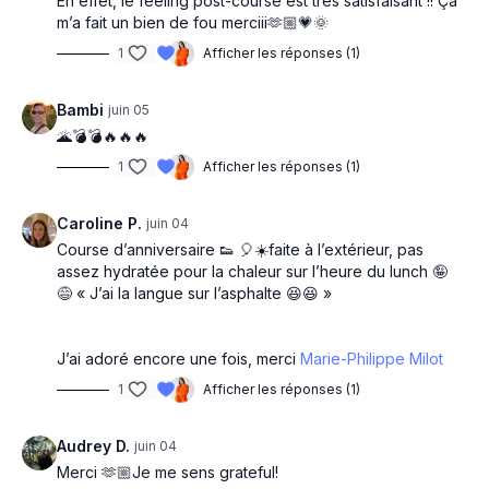
En effet, le feeling post-course est très satisfaisant !! Ça
m’a fait un bien de fou merciii🫶🏼💗🌞
1
Afficher les réponses (1)
Bambi
juin 05
🌋💣💣🔥🔥🔥
1
Afficher les réponses (1)
Caroline P.
juin 04
Course d’anniversaire 👟 🎈☀️faite à l’extérieur, pas
assez hydratée pour la chaleur sur l’heure du lunch 🤪
😅 « J’ai la langue sur l’asphalte 😆😆 »
J’ai adoré encore une fois, merci
Marie-Philippe Milot
1
Afficher les réponses (1)
Audrey D.
juin 04
Merci 🫶🏼Je me sens grateful!