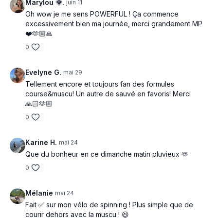
Marylou 🌞.
juin 11
Dumbell curls march
Oh wow je me sens POWERFUL ! Ça commence
3 min run Z3
excessivement bien ma journée, merci grandement MP
❤️🫶🏼🙏
Butterfly bridges
0
2 min cool down
Evelyne G.
mai 29
Tellement encore et toujours fan des formules
course&muscu! Un autre de sauvé en favoris! Merci
🙏🏻🫶🏼
0
Karine H.
mai 24
Que du bonheur en ce dimanche matin pluvieux 🫶
0
Mélanie
mai 24
Fait ✅ sur mon vélo de spinning ! Plus simple que de
courir dehors avec la muscu ! 😆