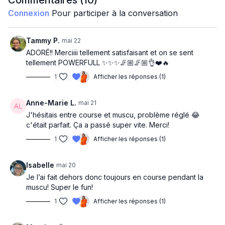
Commentaires (
10
)
xoxox
Connexion
Pour participer à la conversation
RUN&MUSCU
Mobilité
Tammy P.
mai 22
Warm up
ADORÉ!! Merciiii tellement satisfaisant et on se sent
tellement POWERFULL ✨✨✨🦵🏼🦵🏼👌❤️🔥
3 min run Z3
1
Afficher les réponses (1)
Squat knee drive
Anne-Marie L.
mai 21
3 min run Z3
J'hésitais entre course et muscu, problème réglé 😂
Side lunge alt.
c'était parfait. Ça a passé super vite. Merci!
1
Afficher les réponses (1)
3 min run Z3
Renegade row back kick D
Isabelle
mai 20
3 min run Z3
Je l’ai fait dehors donc toujours en course pendant la
muscu! Super le fun!
Renegade row back kick G
1
Afficher les réponses (1)
3 min run Z3