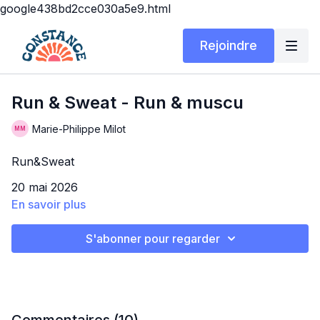
google438bd2cce030a5e9.html
Rejoindre
Run & Sweat - Run & muscu
Marie-Philippe Milot
Run&Sweat
20 mai 2026
En savoir plus
Durée : 30 min
Matériel : Souliers de course + tapis roulant
S'abonner pour regarder
(facultatif)
Description : HELLOOOOO 🧡 On se retrouve pour un
très chouette Run&Sweat muscu 😍 Un beau combo
suant et qui passe à la vitesse de l'éclair 🫶🏼 enjoy