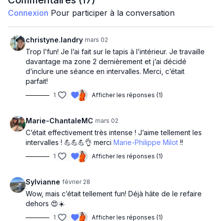
Commentaires (
17
)
Connexion
Pour participer à la conversation
Mobilité
Warm up 5 min Z2
christyne.landry
mars 02
Trop l’fun! Je l’ai fait sur le tapis à l’intérieur. Je travaille
Intervalles 4x
davantage ma zone 2 dernièrement et j’ai décidé
2 min - Z3
d’inclure une séance en intervalles. Merci, c’était
1 min - Z4
parfait!
30 sec - Sprint
1
Afficher les réponses (1)
2 min 30 - Récup
Cool down 3 min
Marie-ChantaleMC
mars 02
C’était effectivement très intense ! J’aime tellement les
intervalles ! 💪💪💪👌 merci
Marie-Philippe Milot
!!
1
Afficher les réponses (1)
Sylvianne
février 28
Wow, mais c’était tellement fun! Déjà hâte de le refaire
dehors 😍☀️
1
Afficher les réponses (1)