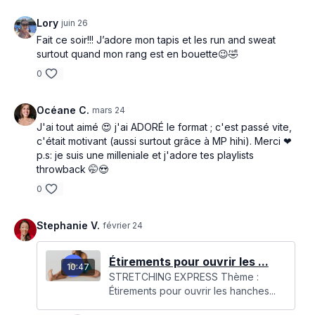
Lory
juin 26
Fait ce soir!!! J’adore mon tapis et les run and sweat
surtout quand mon rang est en bouette😉🤣
0
Océane C.
mars 24
J'ai tout aimé 😍 j'ai ADORÉ le format ; c'est passé vite,
c'était motivant (aussi surtout grâce à MP hihi). Merci ❤
p.s: je suis une milleniale et j'adore tes playlists
throwback 🤭😍
0
Stephanie V.
février 24
Étirements pour ouvrir les ...
10:47
STRETCHING EXPRESS Thème :
Étirements pour ouvrir les hanches...