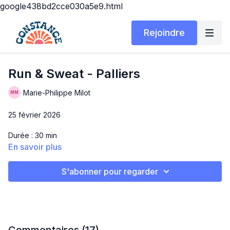
google438bd2cce030a5e9.html
Rejoindre
Run & Sweat - Palliers
Marie-Philippe Milot
25 février 2026
Durée : 30 min
En savoir plus
Matériel : Souliers de course + tapis (facultatif, se fait dehors)
S'abonner pour regarder
Salut!! Aujourd'hui, vous allez sortir de votre zone de confort,
je vous avertis d'avance 😂. Vous allez être fiers de vous
après, je vous le jure! On donne tout, ça sort le méchant pis on
se sent REVIVRE après 👏🏻
PALLIERS