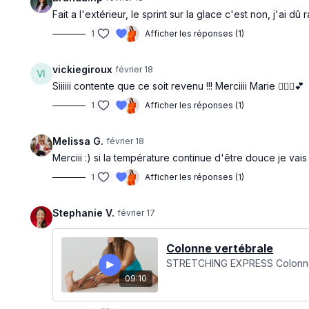
Fait a l'extérieur, le sprint sur la glace c'est non, j'ai d
1
Afficher les réponses (1)
vickiegiroux
février 18
Siiiiii contente que ce soit revenu !!! Merciiii Marie 🏃‍♀️✅💕
1
Afficher les réponses (1)
Melissa G.
février 18
Merciii :) si la température continue d'être douce je vais
1
Afficher les réponses (1)
Stephanie V.
février 17
Colonne vertébrale
STRETCHING EXPRESS Colonne ve
09:10