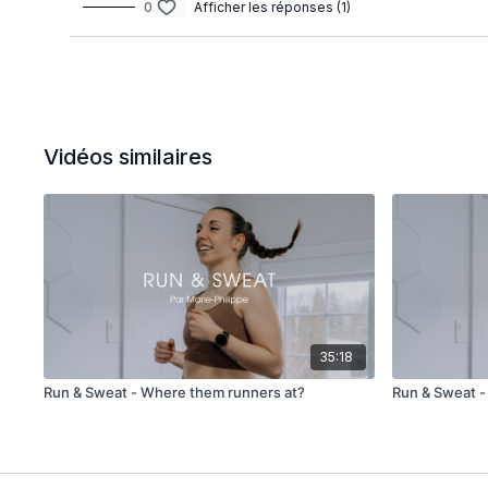
0
Afficher les réponses (1)
Vidéos similaires
35:18
Run & Sweat - Where them runners at?
Run & Sweat 