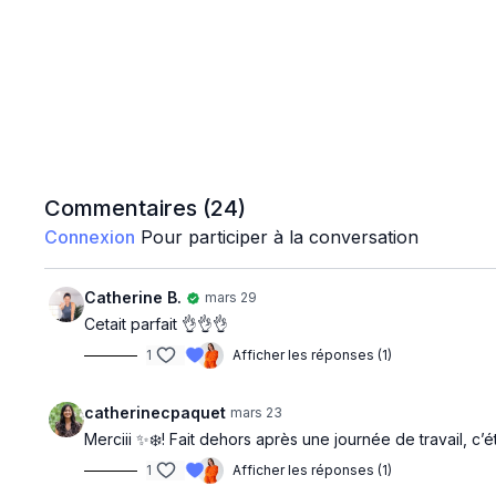
Commentaires (
24
)
Connexion
Pour participer à la conversation
Catherine B.
mars 29
Cetait parfait 👌👌👌
1
Afficher les réponses (1)
catherinecpaquet
mars 23
Merciii ✨❄️! Fait dehors après une journée de travail, c’ét
1
Afficher les réponses (1)