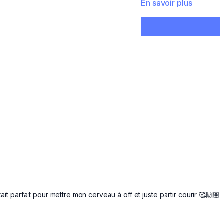
En savoir plus
Mobilité
Warm up : 5 min z1-2
Intervalles 6x :
45 secondes sprint
45 secondes récup
2 min tempo zone 3-
Cool down : 3 min z1-2
ait parfait pour mettre mon cerveau à off et juste partir courir 🥰🙌🏽!