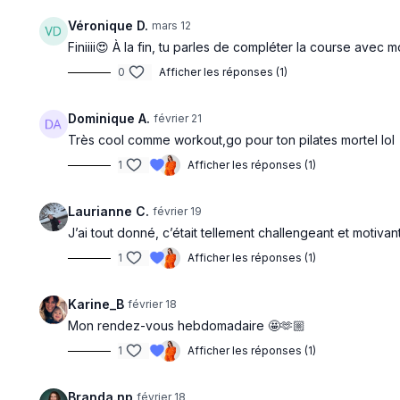
Véronique D.
mars 12
Finiiii😍 À la fin, tu parles de compléter la course avec 
0
Afficher les réponses (1)
Dominique A.
février 21
Très cool comme workout,go pour ton pilates mortel lol
1
Afficher les réponses (1)
Laurianne C.
février 19
J’ai tout donné, c’était tellement challengeant et motiva
1
Afficher les réponses (1)
Karine_B
février 18
Mon rendez-vous hebdomadaire 🤩🫶🏼
1
Afficher les réponses (1)
Branda.np
février 18