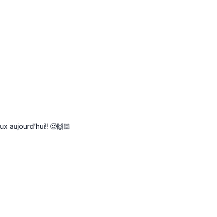
ux aujourd’hui!! 🥵🙌🏻