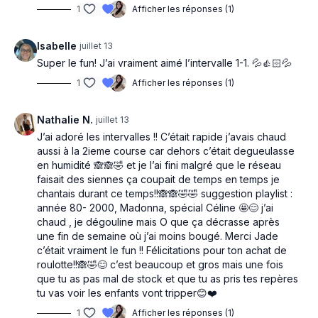
1
Afficher les réponses (1)
Isabelle
juillet 13
Super le fun! J’ai vraiment aimé l’intervalle 1-1. 💦👍🏻💦
1
Afficher les réponses (1)
Nathalie N.
juillet 13
J’ai adoré les intervalles !! C’était rapide j’avais chaud
aussi à la 2ieme course car dehors c’était degueulasse
en humidité 🙈🙈🤣 et je l’ai fini malgré que le réseau
faisait des siennes ça coupait de temps en temps je
chantais durant ce temps!!🙈🙈🤣🤣 suggestion playlist :
année 80- 2000, Madonna, spécial Céline 🤩😊 j’ai
chaud , je dégouline mais O que ça décrasse après
une fin de semaine où j’ai moins bougé. Merci Jade
c’était vraiment le fun !! Félicitations pour ton achat de
roulotte!!🙈🤣😊 c’est beaucoup et gros mais une fois
que tu as pas mal de stock et que tu as pris tes repères
tu vas voir les enfants vont tripper😊❤️
1
Afficher les réponses (1)