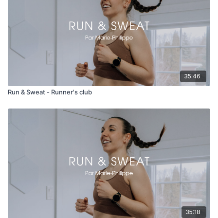
35:46
Run & Sweat - Runner's club
35:18