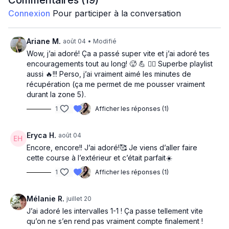
Commentaires (
19
)
Intervalles:
Connexion
Pour participer à la conversation
1 minute de course zone 4-5
1 minute de repos (jogging léger ou marche)
Ariane M.
août 04
• Modifié
On fait ça 10x
Wow, j’ai adoré! Ça a passé super vite et j’ai adoré tes
encouragements tout au long! 🥵 💪 🏃‍♀️ Superbe playlist
Cold down - 1 chanson
Tout ça en écoutant notre bon vieux chum Jason
aussi 🔥!!! Perso, j’ai vraiment aimé les minutes de
Derulo en mode party (mais surtout en mode cowboy,
récupération (ça me permet de me pousser vraiment
vous verrez pourquoi ahahahah)
durant la zone 5).
1
Afficher les réponses (1)
Eryca H.
août 04
Encore, encore!! J’ai adoré!🥰 Je viens d’aller faire
cette course à l’extérieur et c’était parfait☀️
1
Afficher les réponses (1)
Mélanie R.
juillet 20
J’ai adoré les intervalles 1-1 ! Ça passe tellement vite
qu’on ne s’en rend pas vraiment compte finalement !