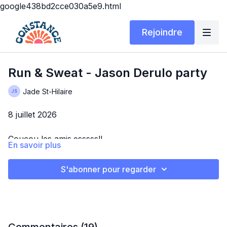
google438bd2cce030a5e9.html
Rejoindre
Run & Sweat - Jason Derulo party
Jade St-Hilaire
8 juillet 2026
Coucou les amis.esssss!!
En savoir plus
Ici on se fait une petite séance d'intervalles 1-1
S'abonner pour regarder
Petite mobilité
Warm up - 1 chanson