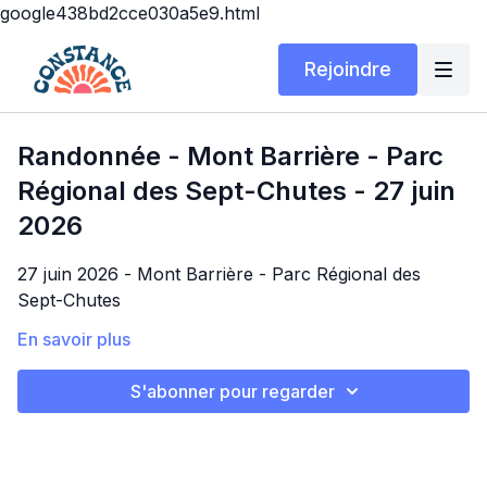
google438bd2cce030a5e9.html
Rejoindre
Randonnée - Mont Barrière - Parc
Régional des Sept-Chutes - 27 juin
2026
27 juin 2026 - Mont Barrière - Parc Régional des
Sept-Chutes
Inscription en cours:
En savoir plus
https://form.jotform.com/261293879753271
S'abonner pour regarder
Lieu de rencontre :
4031 chemin Brassard Sud, Saint-Zénon
Arrivée:
9h30