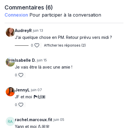
Commentaires (
6
)
Départ:
10h00
Connexion
Pour participer à la conversation
Coût d'entrée:
8.70$ txt incluses
Quoi apporter?
AudreyR
juin 13
J’ai quelque chose en PM. Retour prévu vers midi ?
Ta bouteille d'eau;
0
Afficher les réponses (2)
Ta collation;
Des bons souliers;
Ta bonne humeur!
Isabelle D.
juin 15
Je vais être là avec une amie !
0
JennyL
juin 07
JF et moi 🏞️🙌🏽
0
rachel.marcoux.fit
juin 05
Yann et moi 💪🏼🌸