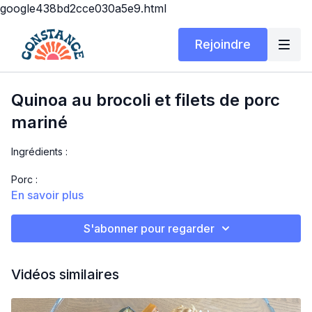
google438bd2cce030a5e9.html
Rejoindre
Quinoa au brocoli et filets de porc
mariné
Ingrédients :
Porc :
1 gros filet de porc
En savoir plus
1/3 tasse de La Mielleuse des Fit Sauces
2 c. à soupe d'épices à steak
S'abonner pour regarder
Quinoa:
1/2 tasse de quinoa
Vidéos similaires
3/4 tasse de bouillon de poulet sans sel
1 tête de brocoli, hachée
1 citron (zeste et jus)