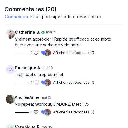
Quads, chest et triceps
Commentaires (
20
)
Connexion
Pour participer à la conversation
Front squat
Chest press
Catherine B.
mai 21
Vraiment apprécier ! Rapide et efficace et ce mixte
Skull crushers
bien avec une sortie de velo après
1
Afficher les réponses (1)
Squat pulse
Wide push up
Dominique A.
mai 16
Très cool et trop court lol
Crab dips
1
Afficher les réponses (1)
Back lunge D/G
AndréeAnne
mai 15
Push up triceps
No repeat Workout; J'ADORE. Merci! 😍
Narrow squat
1
Afficher les réponses (1)
Chaise
Véronique R.
mai 15