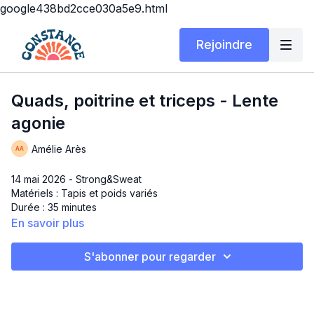
google438bd2cce030a5e9.html
Rejoindre
Quads, poitrine et triceps - Lente
agonie
Amélie Arès
14 mai 2026 - Strong&Sweat
Matériels : Tapis et poids variés
Durée : 35 minutes
En savoir plus
Quads, poitrine et triceps - Lente agonie
S'abonner pour regarder
Oh oui! Ça brûle, mais comme c’est un no repeat, c’est un peu
moins pire 😜 Chaque exercice devient plus en plus
challengeant pour chaque muscles visées ce qui en fait un
workout 🌶️