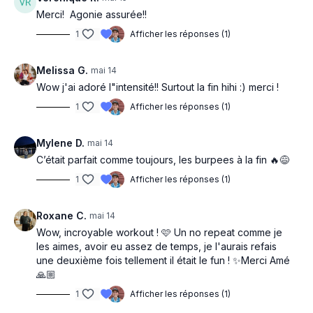
30 off
Merci! Agonie assurée!!
1
Afficher les réponses (1)
Chest fly
Chest press and hold alterne
Melissa G.
mai 14
Wow j'ai adoré l"intensité!! Surtout la fin hihi :) merci !
30 off
1
Afficher les réponses (1)
2 pulses kickback
Mylene D.
mai 14
Overhead triceps extension
C’était parfait comme toujours, les burpees à la fin 🔥😅
1
Afficher les réponses (1)
Finisher: 30/10off 3x
Burpees progressif
Roxane C.
mai 14
Wow, incroyable workout ! 🩷 Un no repeat comme je
les aimes, avoir eu assez de temps, je l'aurais refais
une deuxième fois tellement il était le fun ! ✨Merci Amé
🙏🏼
1
Afficher les réponses (1)