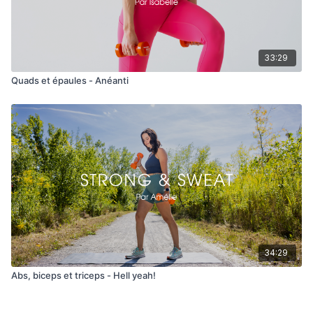
33:29
Quads et épaules - Anéanti
34:29
Abs, biceps et triceps - Hell yeah!