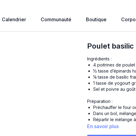
Calendrier
Communauté
Boutique
Corpo
Poulet basilic
Ingrédients :
4 poitrines de poule
½ tasse d’épinards h
¼ tasse de basilic fr
1 tasse de yogourt g
Sel et poivre au goût
Préparation :
Préchauffer le four ou
Dans un bol, mélanger 
Répartir le mélange à 
Cuire entre 25 minutes
En savoir plus
Servir avec l'accom