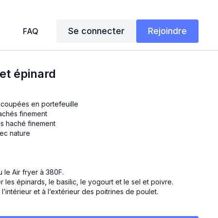
Se connecter
Rejoindre
FAQ
 et épinard
t coupées en portefeuille
achés finement
ais haché finement
rec nature
 le Air fryer à 380F.
les épinards, le basilic, le yogourt et le sel et poivre.
l’intérieur et à l’extérieur des poitrines de poulet.
 (Air fryer) et 35 minutes (four).
pagnement de votre choix.