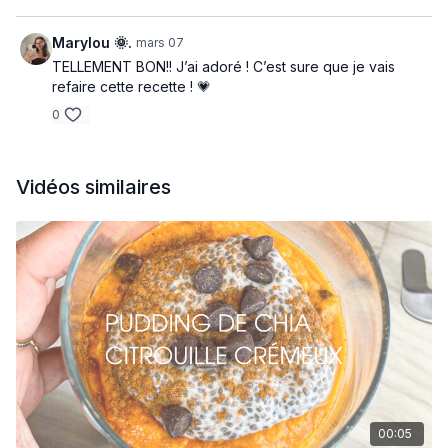
Ajouter les fruits au dessus et mettre au réfrigérateur pour
la nuit.
Marylou 🌞.
mars 07
TELLEMENT BON!! J’ai adoré ! C’est sure que je vais
Un pudding peut faire un bon déjeuner ou 2 collations. Il
refaire cette recette ! 💗
contient beaucoup de protéines et de fibres.
0
Vidéos similaires
00:05