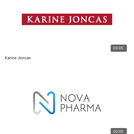
00:05
Karine Joncas
00:05