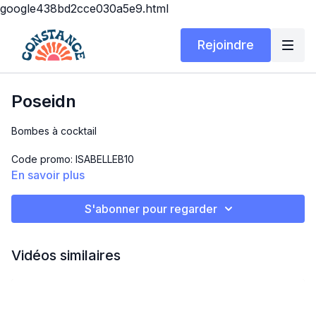
google438bd2cce030a5e9.html
Rejoindre
Poseidn
Bombes à cocktail
Code promo: ISABELLEB10
En savoir plus
10% sur ta commande
S'abonner pour regarder
https://fr.poseidn.com/
Vidéos similaires