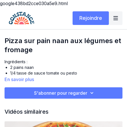
google438bd2cce030a5e9.html
Rejoindre
Pizza sur pain naan aux légumes et
fromage
Ingrédients :
2 pains naan
1/4 tasse de sauce tomate ou pesto
1/2 poivron rouge en lanières
En savoir plus
1/2 courgette en rondelles fines
1/4 tasse de champignons tranchés
S'abonner pour regarder
1/4 oignon rouge émincé
1/2 tasse de fromage mozzarella râpé (ou mélange à pizza)
1 c. à thé d’huile d’olive
Vidéos similaires
Sel, poivre et herbes italiennes au goût
Préparation :