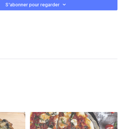
S'abonner pour regarder
à 500F
e papier parchemin sur une plaque de cuisson. Ajouter un
ts pour la croûte et pétrir à la main.
ine sur le plan de travail pour pouvoir rouler la pâte en forme
 plaque de cuisson.
 jusqu'à ce qu'elle soit dorée.
 au choix.
 5-7 minutes.