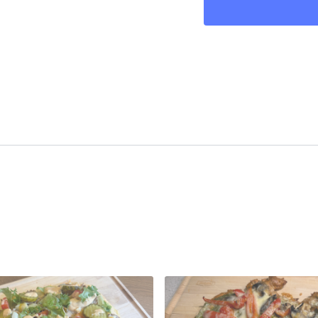
Préparation :
Préchauffer le four 
Mettre une feuille d
spray d'huile.
Mélanger les ingrédien
Ajouter un peu de far
de pizza.
Mettre la pâte sur la
Cuire pour 5-7 min ou
Ajouter les garnitures
Cuire à nouveau pour