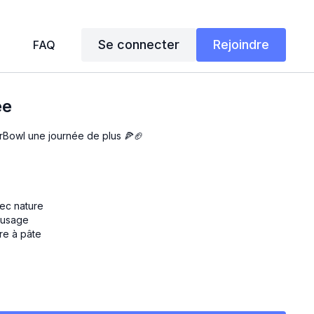
Se connecter
Rejoindre
FAQ
́e
erBowl une journée de plus 🍕🏈
rec nature
t usage
dre à pâte
umes, fromage, viande, crevettes, etc.