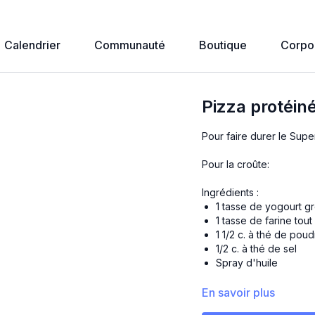
Calendrier
Communauté
Boutique
Corpo
Pizza protéine
Pour faire durer le Sup
Pour la croûte:
Ingrédients :
1 tasse de yogourt g
1 tasse de farine tou
1 1/2 c. à thé de pou
1/2 c. à thé de sel
Spray d'huile
Garnitures au choix: lég
En savoir plus