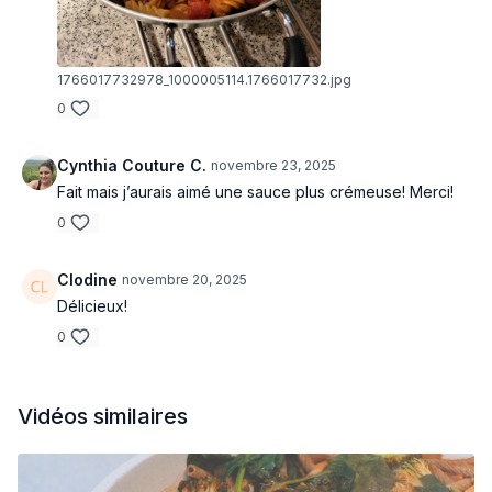
Ramener les saucisses dans la poêle et laisser mijoter 10
minutes à feu doux pour que la sauce épaississe.
Ajouter les pâtes cuites et mélanger pour bien les
enrober de sauce.
1766017732978_1000005114.1766017732.jpg
Servir chaud, garni de parmesan râpé et de basilic frais
0
si désiré.
Cynthia Couture C.
novembre 23, 2025
Fait mais j’aurais aimé une sauce plus crémeuse! Merci!
0
Clodine
novembre 20, 2025
Délicieux!
0
Vidéos similaires