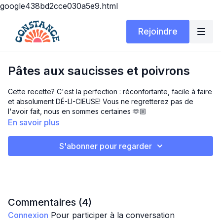
google438bd2cce030a5e9.html
Rejoindre
Pâtes aux saucisses et poivrons
Cette recette? C'est la perfection : réconfortante, facile à faire
et absolument DÉ-LI-CIEUSE! Vous ne regretterez pas de
l'avoir fait, nous en sommes certaines 🫶🏼
En savoir plus
Ingrédients
3 tasses de pâtes courtes (penne ou rigatoni)
S'abonner pour regarder
2 c. à soupe d’huile d’olive
3 saucisses italiennes (douces ou piquantes, selon
préférence), tranchées en rondelles
1 petit oignon, haché
2 poivrons (rouge et jaune), coupés en lanières
2 gousses d’ail, émincées
Commentaires (
4
)
1 c. à soupe de pâte de tomate
Connexion
Pour participer à la conversation
1 boîte (14 oz / 398 ml) de tomates en dés