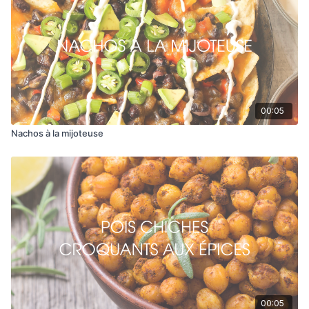
Ajouter les poivrons et poursuivre la cuisson environ 1
minute. Saler et poivrer.
Mettre les croustilles sur une plaque, y ajouter les pois
chiches, les poivrons, le chou et les olives. Garnir de
fromage.
Cuire au four environ 15 minutes.
00:05
Nachos à la mijoteuse
00:05