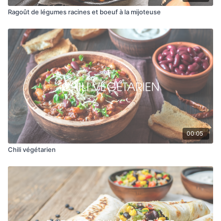
Ragoût de légumes racines et boeuf à la mijoteuse
00:05
Chili végétarien