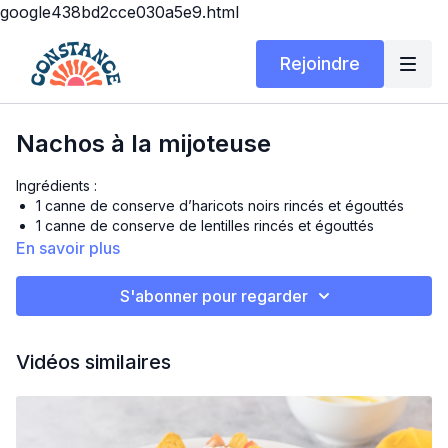
google438bd2cce030a5e9.html
Rejoindre
Nachos à la mijoteuse
Ingrédients :
1 canne de conserve d’haricots noirs rincés et égouttés
1 canne de conserve de lentilles rincés et égouttés
½ canne de tomates broyées
En savoir plus
1 oignon rouge haché
1 c.à thé de chaque: cumin, paprika et assaisonnement au
S'abonner pour regarder
chili
Sel et poivre
Chips de type nachos (pour 4 personnes)
Vidéos similaires
2 poivrons colorés en dés
Olives noires (facultatif et au goût)
⅔ tasse de fromage au choix (feta, cheddar ou autre)
Préparation :