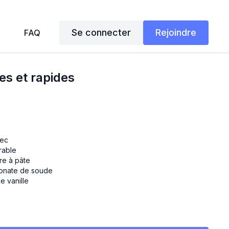
Se connecter
Rejoindre
FAQ
es et rapides
rec
érable
dre à pâte
onate de soude
e vanille