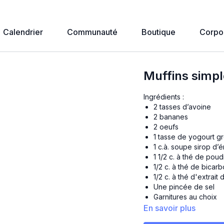
Calendrier
Communauté
Boutique
Corpo
Muffins simpl
Ingrédients :
2 tasses d’avoine
2 bananes
2 oeufs
1 tasse de yogourt g
1 c.à. soupe sirop d’
1 1/2 c. à thé de pou
1/2
c. à thé
de bicarb
1/2
c. à thé
d'extrait d
Une pincée de sel
Garnitures au choix
En savoir plus
Préparation :