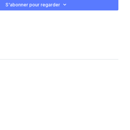
 375F.
S'abonner pour regarder
grédients dans un mélangeur.
ns des moules à muffins et cuire 18-20 min.