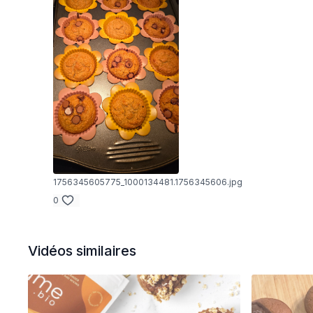
1756345605775_1000134481.1756345606.jpg
0
Vidéos similaires