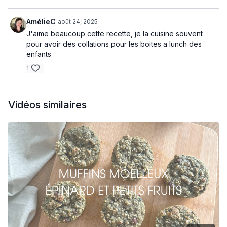
½ tasse de pépites de chocolat ou de canneberges
séchées
AmélieC
août 24, 2025
J'aime beaucoup cette recette, je la cuisine souvent
Préparation :
pour avoir des collations pour les boites a lunch des
Préchauffer le four à 375F.
enfants
Râper les légumes et retirer un maximum d’eau avec un
1
papier absorbant.
Dans un bol, mélanger les oeufs, la compote de pommes, la
vanille, le yogourt et le sirop d’érable.
Dans un autre bol, mélanger les flocons d’avoine, la farine,
Vidéos similaires
la poudre à pâte, le bicarbonate de soude, le sel et la
cannelle.
Ajouter les ingrédients secs aux ingrédients humides et
bien mélanger.
Ajouter les légumes et les pépites de chocolat ou
canneberges. Mélanger avec une spatule.
Remplir les moules à muffins.
Cuire entre 20 et 25 minutes jusqu’à ce que le dessus soit
doré.