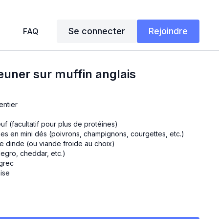
Se connecter
Rejoindre
FAQ
uner sur muffin anglais
entier
f (facultatif pour plus de protéines)
es en mini dés (poivrons, champignons, courgettes, etc.)
e dinde (ou viande froide au choix)
legro, cheddar, etc.)
 grec
aise
ais dans le grille-pain.
anc d’œuf et le poivron dans un ramequin. Mettre au micro-