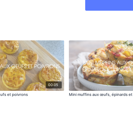
ondes pour 2 min (à v
Cuire la tranche de 
Mélanger le yogourt 
Assembler le sandwi
deux, le fromage et l
00:05
ufs et poivrons
Mini muffins aux œufs, épinards e