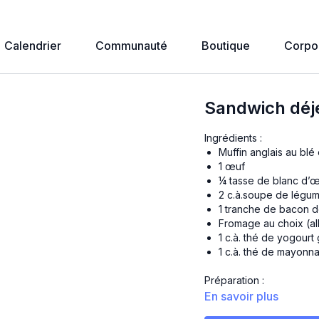
Calendrier
Communauté
Boutique
Corpo
Sandwich déje
Ingrédients :
Muffin anglais au blé 
1 œuf
¼ tasse de blanc d’œu
2 c.à.soupe de légum
1 tranche de bacon d
Fromage au choix (al
1 c.à. thé de yogourt
1 c.à. thé de mayonn
Préparation :
Mettre ton muffin angl
En savoir plus
Mélanger l’œuf, le bl