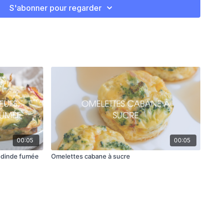
érifier pour que ça n’explose pas!).
S'abonner pour regarder
dinde au micro-ondes.
grec et la mayonnaise.
ch avec ton mélange d’œuf, la tranche de dinde coupé en
a sauce.
00:05
00:05
t dinde fumée
Omelettes cabane à sucre