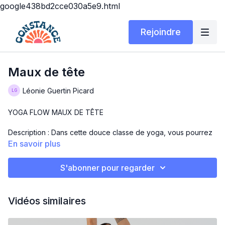
google438bd2cce030a5e9.html
Rejoindre
Maux de tête
Léonie Guertin Picard
YOGA FLOW MAUX DE TÊTE
Description : Dans cette douce classe de yoga, vous pourrez
effectuer des postures de yoga et des exercices de
En savoir plus
respiration pour libérer les tensions dans la tête !
S'abonner pour regarder
Matériel : bloc
Bonne relaxation !
Vidéos similaires
Léonie