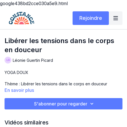
google438bd2cce030a5e9.html
Rejoindre
Libérer les tensions dans le corps
en douceur
Léonie Guertin Picard
YOGA DOUX
Thème : Libérer les tensions dans le corps en douceur
En savoir plus
Durée : 30 minutes
S'abonner pour regarder
Matériel : ton tapis et ton corps
En commentaire, laisse-moi savoir quelle posture as-tu
Vidéos similaires
préféré!