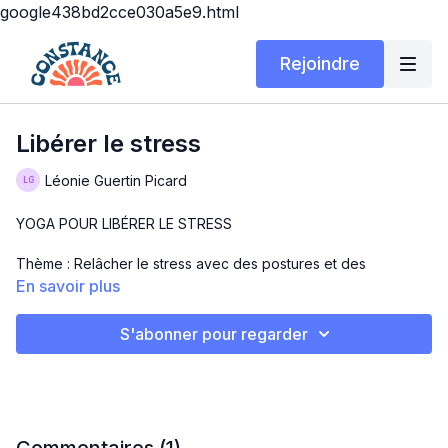
google438bd2cce030a5e9.html
Rejoindre
Libérer le stress
Léonie Guertin Picard
YOGA POUR LIBÉRER LE STRESS
Thème : Relâcher le stress avec des postures et des
techniques de respiration
En savoir plus
Durée : 30 minutes
S'abonner pour regarder
Matériel : ton corps et ton tapis
En commentaire, laisse-moi savoir comment ton dos se sent
après cette séance !