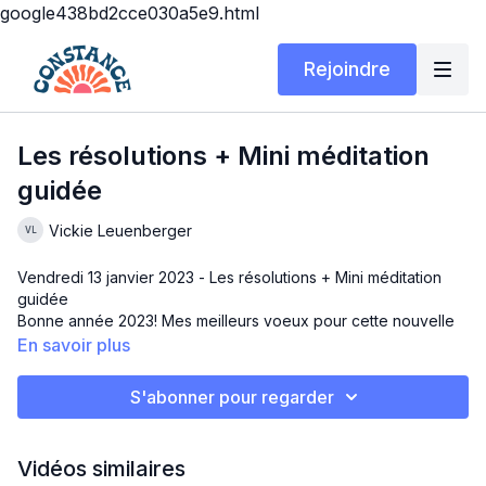
google438bd2cce030a5e9.html
Rejoindre
Les résolutions + Mini méditation
guidée
Vickie Leuenberger
Vendredi 13 janvier 2023 - Les résolutions + Mini méditation
guidée
Bonne année 2023! Mes meilleurs voeux pour cette nouvelle
année.
En savoir plus
On jase rapidement des objectifs/intentions/résolutions pour
S'abonner pour regarder
2023.
Les questions à retenir:
Est-ce que cette action me rapproche de la vie que je veux
Vidéos similaires
créer?