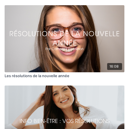
Est-ce que cette action me rapproche de la personne que je
veux être?
N'hésite pas à me partager comment tu te sens face à la
nouvelle année. J'adore te lire!
Suis moi ici, sur l'app pour ne pas manquer aucune capsule!
Suis mes aventures sur instagram: @vickie_leuenberger
Pour une collaboration, un atelier ou du coaching privé
📩
vickieleuenberger@gmail.com
16:08
Les résolutions de la nouvelle année