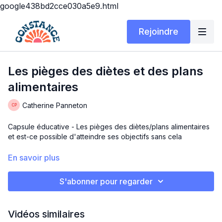
google438bd2cce030a5e9.html
Rejoindre
Les pièges des diètes et des plans
alimentaires
Catherine Panneton
Capsule éducative - Les pièges des diètes/plans alimentaires
et est-ce possible d'atteindre ses objectifs sans cela
Aujourd'hui, j'adresse cette thématique qui est plus présente
En savoir plus
durant le début de l'année!
S'abonner pour regarder
Bon visionnement
Vidéos similaires