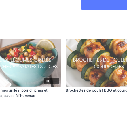
Sel, au goût
Préparation
Préchauffer le BB
Dans un bol, mélan
Déposer sur une pl
12 minutes en tour
Mélanger les ingré
consistance lisse.
Servir les légumes
00:05
mes grillés, pois chiches et
Brochettes de poulet BBQ et cour
s, sauce à l'hummus