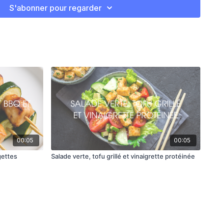
S'abonner pour regarder
Q à feu moyen.
ger les légumes avec l’huile, le sel, le poivre et le paprika.
aque pour BBQ ou sur la grille en brochettes, puis griller 10-
nant occasionnellement sur toutes les surfaces.
dients de la trempette tahini dans un petit bol jusqu’à
 grillés avec la trempette.
00:05
00:05
gettes
Salade verte, tofu grillé et vinaigrette protéinée