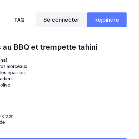
Se connecter
Rejoindre
FAQ
 au BBQ et trempette tahini
ons)
gros morceaux
lles épaisses
artiers
’olive
i
 citron
ède
poudre
d’érable