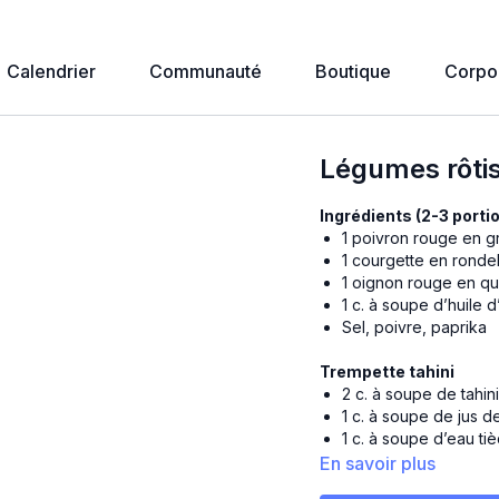
Calendrier
Communauté
Boutique
Corpo
Légumes rôtis
Ingrédients (2-3 porti
1 poivron rouge en 
1 courgette en ronde
1 oignon rouge en qu
1 c. à soupe d’huile d
Sel, poivre, paprika
Trempette tahini
2 c. à soupe de tahin
1 c. à soupe de jus de
1 c. à soupe d’eau ti
1/2 c. à thé d’ail en 
En savoir plus
1/2 c. à thé de sirop 