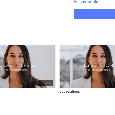
émotions pour les nuls”
En savoir plus
09:37
e
Les relations