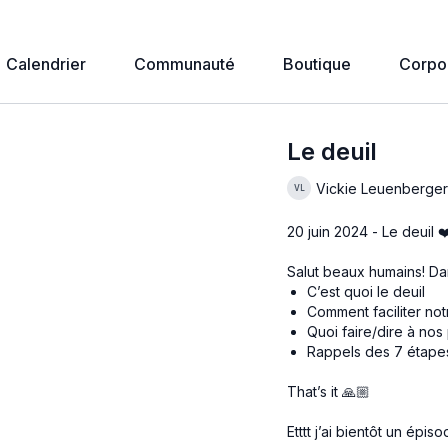
Calendrier
Communauté
Boutique
Corpo
Le deuil
Vickie Leuenberge
20 juin 2024 - Le deuil ❤️
Salut beaux humains! Dan
C’est quoi le deuil
Comment faciliter not
Quoi faire/dire à nos
Rappels des 7 étapes
That’s it 🙏🏼
Etttt j’ai bientôt un épis