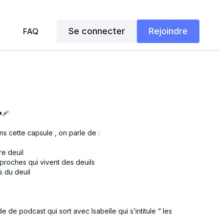
Se connecter
Rejoindre
FAQ
r
‍🩹
s cette capsule , on parle de :
re deuil
 proches qui vivent des deuils
 du deuil
ode de podcast qui sort avec Isabelle qui s’intitule “ les