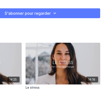
. Vous m’en donnerez des nouvelles.
S'abonner pour regarder
14:25
14:16
Le stress