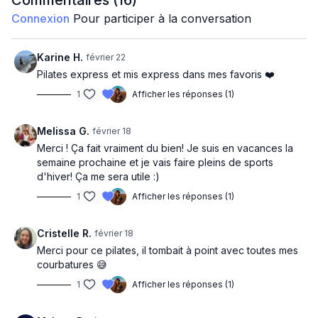
Commentaires (
16
)
Quadrupède opposé
Connexion
Pour participer à la conversation
Squat pulse
Standing leg lift
Flexion avant debout
Karine H.
février 22
Roll up
Pilates express et mis express dans mes favoris ❤️
Fente talon haut
1
Afficher les réponses (1)
Chaise pulse
Respiration
Melissa G.
février 18
Bonne pratique :)
Merci ! Ça fait vraiment du bien! Je suis en vacances la
semaine prochaine et je vais faire pleins de sports
d'hiver! Ça me sera utile :)
1
Afficher les réponses (1)
Cristelle R.
février 18
Merci pour ce pilates, il tombait à point avec toutes mes
courbatures 😅
1
Afficher les réponses (1)