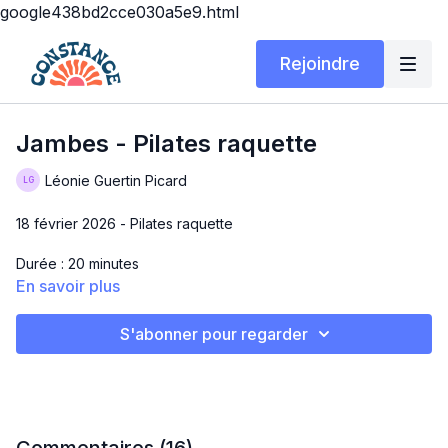
google438bd2cce030a5e9.html
Rejoindre
Jambes - Pilates raquette
Léonie Guertin Picard
18 février 2026 - Pilates raquette
Durée : 20 minutes
En savoir plus
Matériel : tapis
S'abonner pour regarder
Exercices :
Respiration
Pont foot work marcher
Pont foot work avance recule
Pont foot work ouvre ferme
Clamshell