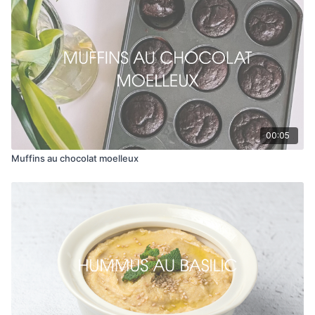
Préparation :
Déposer les dattes dans une tasse à mesurer avec l'eau et
les pépites de chocolat noir.
Envoyer au micro-ondes 1 minute. Verser dans le robot et y
ajouter le reste des ingrédients.
Faites fonctionner le robot jusqu'à l'obtention d'une
tartinade lisse et qu'il n'y ait plus aucun morceau. Cette
étape devrait prendre entre 1 à 2 minutes.
Déposer la tartinade dans un pot Mason et conserver au
00:05
réfrigérateur jusqu'au moment de servir.
Muffins au chocolat moelleux
Se conserve au réfrigérateur jusqu'à 2 semaines.