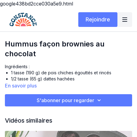
google438bd2cce030a5e9.html
Rejoindre
Hummus façon brownies au
chocolat
Ingrédients :
1 tasse (190 g) de pois chiches égouttés et rincés
1/2 tasse (65 g) dattes hachées
1/2 tasse d'eau
En savoir plus
3 c. à soupe (30 g) de pépites de chocolat noir
1/4 tasse de boisson végétale (avoine, soya, etc.)
S'abonner pour regarder
4 c. à soupe de beurre d'arachide naturel (ou beurre
d'amandes, de soya ou
tournesol)
Vidéos similaires
4 c. à soupe de sirop d'érable
2 c. à soupe de cacao
1 c. à thé d'extrait de vanille