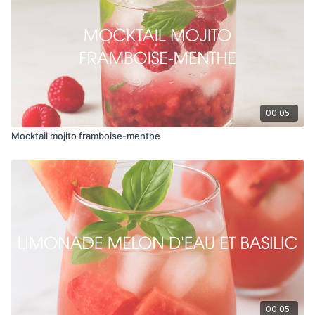
pilon jusqu'à l'obtention d'une purée.
Dans un shaker ou une gourde d’eau, ajouter les glaçons,
la purée de fruit et l’eau de coco.
Agitez vivement 8 à 10 secondes.
Filtrez le liquide à l’aide d’une petite passoire dans un verre
de votre choix.
Allongez avec de l’eau pétillante.
Garnir de feuille de menthe.
00:05
Mocktail mojito framboise-menthe
00:05