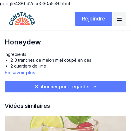
google438bd2cce030a5e9.html
Rejoindre
Honeydew
Ingrédients :
2-3 tranches de melon miel coupé en dés
2 quartiers de lime
1 c.à thé de miel
En savoir plus
Menthe fraîche
1 c.à thé gingembre frais râpé
S'abonner pour regarder
120 ml d’eau de coco
Eau pétillante selon le goût
Glaçons
Vidéos similaires
Préparation :
Dans un bol, mettre les morceaux de melon miel, le jus de
lime, le miel, le gingembre frais râpé et petite poignée de
feuilles de menthe. Écraser avec une fourchette ou un petit