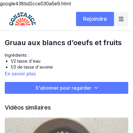
google438bd2cce030a5e9.html
Rejoindre
Gruau aux blancs d’oeufs et fruits
Ingrédients :
1/2 tasse d'eau
1/3 de tasse d'avoine
1/3 tasse de blancs d'oeufs
En savoir plus
1 cuillère à soupe de graines de chia
1 cuillère à soupe de graines de lin
S'abonner pour regarder
1/2 banane écrasée
1/2 tasse de fraises congelées ou fraîches, au choix.
2 cuillères à soupe de sirop d'érable
Vidéos similaires
Cannelle au goût
Toppings au choix: Granola, graines de citrouilles, noix,
fruits frais, pépites de chocolat noir...
Préparation :