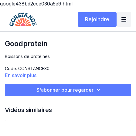
google438bd2cce030a5e9.html
Rejoindre
Goodprotein
Boissons de protéines
Code: CONSTANCE30
En savoir plus
30% de rabais
S'abonner pour regarder
https://goodprotein.ca/
Vidéos similaires