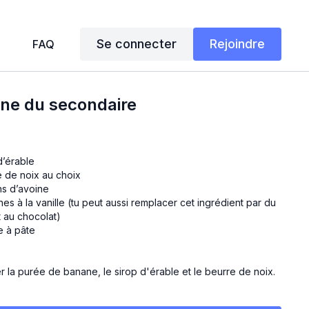
Se connecter
Rejoindre
FAQ
ine du secondaire
d’érable
e de noix au choix
ns d’avoine
nes à la vanille (tu peut aussi remplacer cet ingrédient par du
t au chocolat)
e à pâte
 la purée de banane, le sirop d'érable et le beurre de noix.
'avoine, la poudre de protéines, la poudre à pâte et mélanger