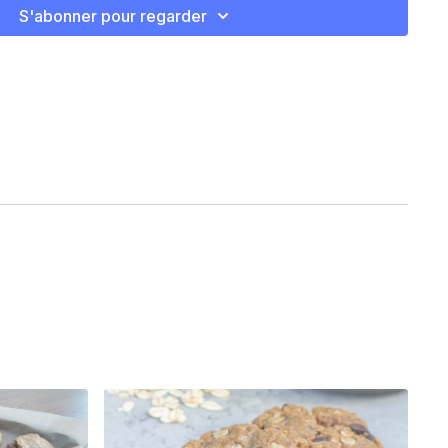
uverte de papier parchemin, former un biscuit rond.
S'abonner pour regarder
uter quelques pépites de chocolat.
icro-ondes.
nutes avant de déguster.