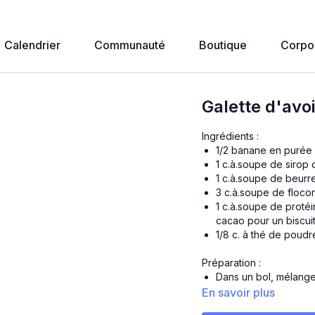
Calendrier
Communauté
Boutique
Corpo
Galette d'avo
Ingrédients :
1/2 banane en purée
1 c.à.soupe de sirop 
1 c.à.soupe de beurr
3 c.à.soupe de floco
1 c.à.soupe de protéi
cacao pour un biscui
1/8 c. à thé de poudr
Préparation :
Dans un bol, mélanger
Ajouter les flocons d
En savoir plus
de nouveau.