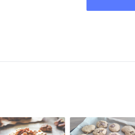
Sur une assiette reco
Optionnellement, ajo
Cuire 2 minutes au m
Laisser reposer 3 mi