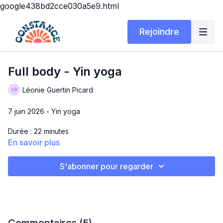
google438bd2cce030a5e9.html
Rejoindre
Full body - Yin yoga
Léonie Guertin Picard
7 juin 2026 - Yin yoga
Durée : 22 minutes
En savoir plus
Matériel : Tapis
S'abonner pour regarder
Douce séance de yin yoga pour libérer les tensions dans le
corps!
Bonne pratique !