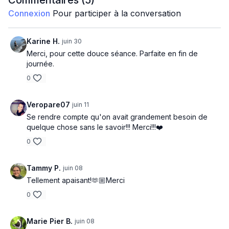
Commentaires (
5
)
Connexion
Pour participer à la conversation
Karine H.
juin 30
Merci, pour cette douce séance. Parfaite en fin de
journée.
0
Veropare07
juin 11
Se rendre compte qu'on avait grandement besoin de
quelque chose sans le savoir!!! Merci!!!❤️
0
Tammy P.
juin 08
Tellement apaisant!🫶🏼Merci
0
Marie Pier B.
juin 08