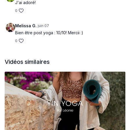
J'ai adoré!
0
Melissa G.
juin 07
Bien être post yoga : 10/10! Mercii :)
0
Vidéos similaires