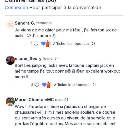
Commentaires (
66
)
STRONGER THAN EVER
Connexion
Pour participer à la conversation
Circuit 1 : Bas du corps 45 sec/ex x2
Air squats / jump squats
Sandra G.
février 25
Reverse lunge D
Je viens de me gâter pour ma fête , j'ai fais ton wk ce
Reverse lunge G
matin. 🥵 J'ai adoré 💪
Squat clean
1
Afficher les réponses (2)
Split Squats D down en 3
Split Squats D down en 3
eliane_fleury
février 24
Circuit 1 : Haut du corps x2
Bon! Les jumping jacks avec la toune captain jack en
Half snatch alt.
même temps j'ai tout donné😅😅😅un excellent workout
Biceps curls to w curls
merci🫶
Press x 1 to thruster
Lateral raise
3
Afficher les réponses (2)
Jumping jack knee to elbow
Leg raise crunch
Marie-ChantaleMC
mars 01
Wow ! J’ai adoré même si j’aurais du changer de
chaussures 🤣 j’ai mis mes anciens souliers de course
qui sont vrm très curvés au niveau de la semelle et je
perdais l’équilibre parfois. Mes autres souliers étaient