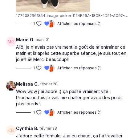
1772382961854_image_picker_1124F49A-18CE-4D51-AC92-5CBFBC8AB4FB-23305-00000BDE8D222F4B.1772382961.jpg
1
Afficher les réponses (1)
Marie G.
mars 01
Allô, je n'avais pas vraiment le goût de m'entraîner ce
matin et là après cette superbe séance, je suis tout en
joie!!! 😀 Merci beaucoup!!
1
Afficher les réponses (1)
Melissa G.
février 28
Wow wow j'ai adoré :) ça passe vraiment vite !
Prochaine fois je vais me challenger avec des poids
plus lourds !
1
Afficher les réponses (1)
Cynthia B.
février 28
J'adore cette formule! J'ai eu chaud, ça l'a travailler