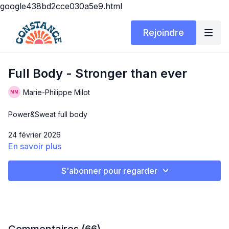
google438bd2cce030a5e9.html
Rejoindre
Full Body - Stronger than ever
Marie-Philippe Milot
Power&Sweat full body
24 février 2026
En savoir plus
Durée : 30 min
S'abonner pour regarder
Matériel : Poids variés + tapis
Aujourd'hui, on travaille la force avec un vrai gros full body 😎
Ayez le courage de prendre des poids plus lourds et de
constater à quel point vous êtes rendu plus forts 👏🏻