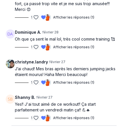
fort, ça passé trop vite et je me suis trop amusée!!!
Merci 😍
1
Afficher les réponses (1)
Dominique A.
février 28
Oh que ça sent le mal lol, très cool comme training 🥰
1
Afficher les réponses (1)
christyne.landry
février 27
J’ai chaud! Mes bras après les derniers jumping jacks
étaient mourus! Haha Merci beaucoup!
1
Afficher les réponses (1)
Shanny B.
février 27
Yes!! J'ai tout aimé de ce workout!! Ça start
parfaitement un vendredi matin ça!! 💪🔥
1
Afficher les réponses (1)