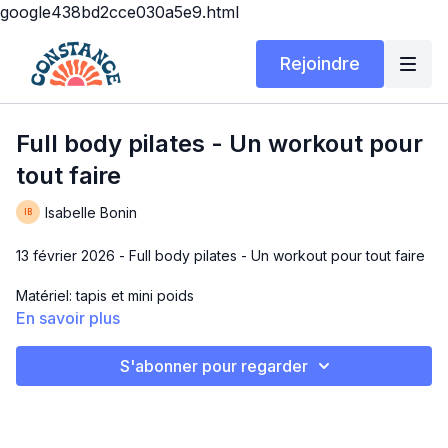
google438bd2cce030a5e9.html
Rejoindre
Full body pilates - Un workout pour
tout faire
Isabelle Bonin
13 février 2026 - Full body pilates - Un workout pour tout faire
Matériel: tapis et mini poids
En savoir plus
Durée: 15 ou 30 min
S'abonner pour regarder
Si tu as le temps pour juste UN workout cette semaine, je te
suggère fortement celui-ci!!
2 circuits de 14 min