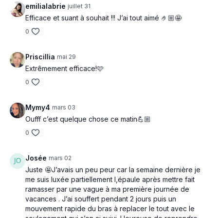
emilialabrie
juillet 31
Side crunch foot up
Efficace et suant à souhait !!! J’ai tout aimé 🤌🏼🤩
Bird dog DB (d)
0
Crunch hold slow down
Priscillia
mai 29
Crunch feet up and down
Extrêmement efficace!🩷
0
Touch ground 1 to 2 feet
Mymy4
mars 03
Oufff c’est quelque chose ce matin💪🏼
0
Josée
mars 02
Juste 🤩J’avais un peu peur car la semaine dernière je
me suis luxée partiellement l,épaule après mettre fait
ramasser par une vague à ma première journée de
vacances . J’ai souffert pendant 2 jours puis un
mouvement rapide du bras à replacer le tout avec le