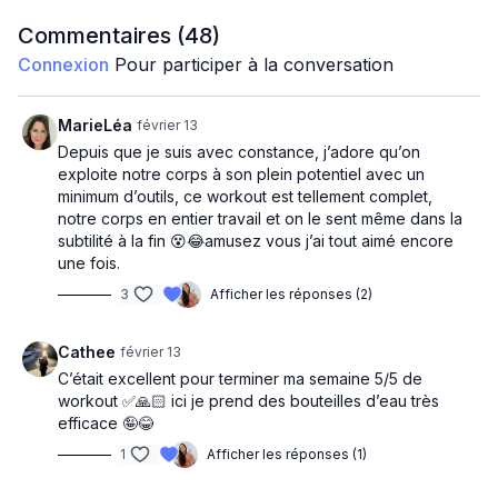
Squat around the world
Commentaires (
48
)
Connexion
Pour participer à la conversation
Jambe droite
Kick back row
MarieLéa
février 13
Depuis que je suis avec constance, j’adore qu’on
Lunge bicep curl and press
exploite notre corps à son plein potentiel avec un
minimum d’outils, ce workout est tellement complet,
Fire hydrant DB + hold
notre corps en entier travail et on le sent même dans la
subtilité à la fin 😵😂amusez vous j’ai tout aimé encore
Side crunch foot up
une fois.
3
Afficher les réponses (2)
Bird dog DB (d)
Jambe gauche
Cathee
février 13
C’était excellent pour terminer ma semaine 5/5 de
Kick back row
workout ✅🙏🏻 ici je prend des bouteilles d’eau très
efficace 🤪😂
Lunge bicep curl and press
1
Afficher les réponses (1)
Fire hydrant DB + hold