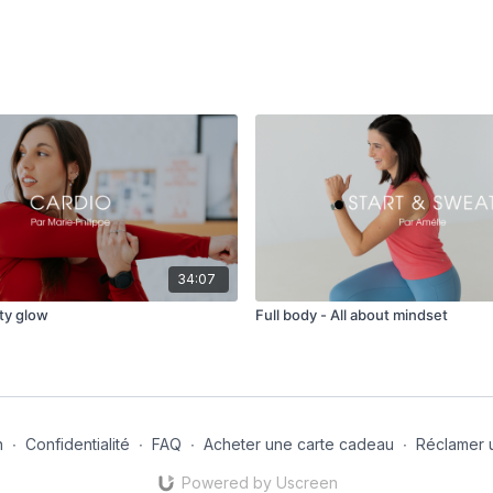
34:07
ty glow
Full body - All about mindset
n
∙
Confidentialité
∙
FAQ
∙
Acheter une carte cadeau
∙
Réclamer 
Powered by Uscreen