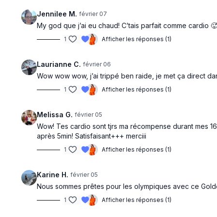
Jennilee M.
février 07
My god que j’ai eu chaud! C’tais parfait comme cardio 
1
Afficher les réponses (1)
Laurianne C.
février 06
Wow wow wow, j’ai trippé ben raide, je met ça direct dan
1
Afficher les réponses (1)
Melissa G.
février 05
Wow! Tes cardio sont tjrs ma récompense durant mes 16h 
après 5min! Satisfaisant+++ merciii
1
Afficher les réponses (1)
Karine H.
février 05
Nous sommes prêtes pour les olympiques avec ce Gold
1
Afficher les réponses (1)