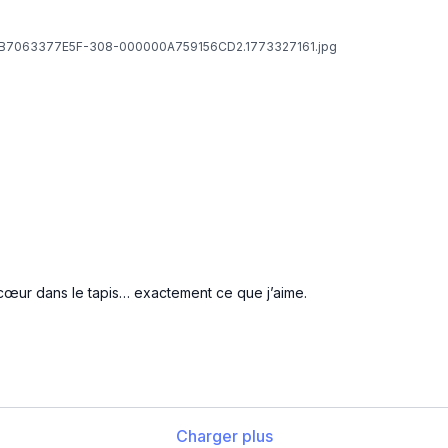
7B7063377E5F-308-000000A759156CD2.1773327161.jpg
le cœur dans le tapis… exactement ce que j’aime.
Charger plus