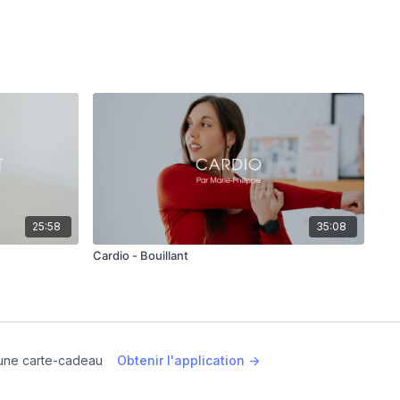
25:58
35:08
Cardio - Bouillant
une carte-cadeau
Obtenir l'application ->