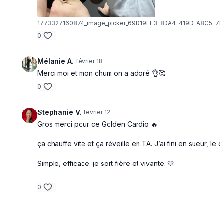
1773327160874_image_picker_69D19EE3-80A4-419D-A8C5-
0
Mélanie A.
février 18
Merci moi et mon chum on a adoré 👌🥰
0
Stephanie V.
février 12
Gros merci pour ce Golden Cardio 🔥
ça chauffe vite et ça réveille en TA. J’ai fini en sueur, 
Simple, efficace. je sort fière et vivante. 💛
0