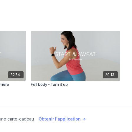
32:54
29:13
rrière
Full body - Turn it up
une carte-cadeau
Obtenir l'application ->