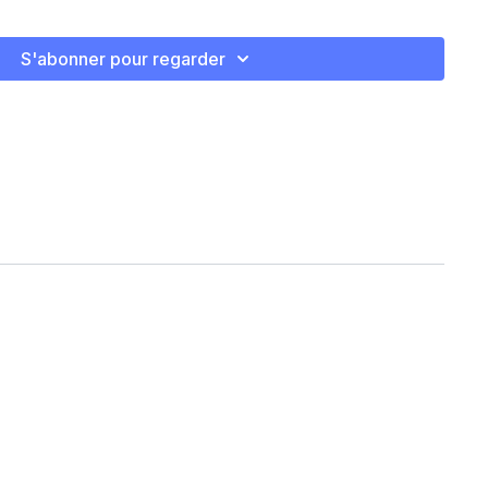
S'abonner pour regarder
ush up
orteils
houlder tap