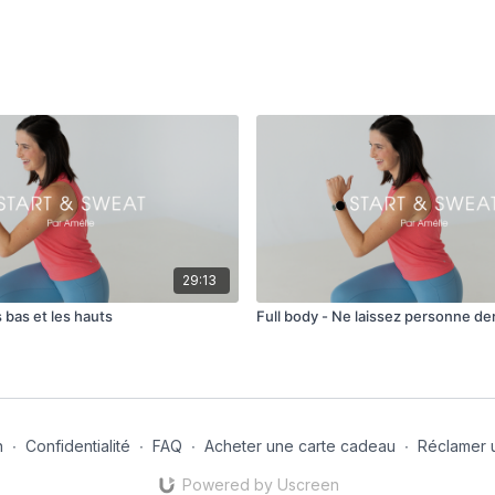
29:13
s bas et les hauts
Full body - Ne laissez personne de
n
∙
Confidentialité
∙
FAQ
∙
Acheter une carte cadeau
∙
Réclamer 
Powered by Uscreen