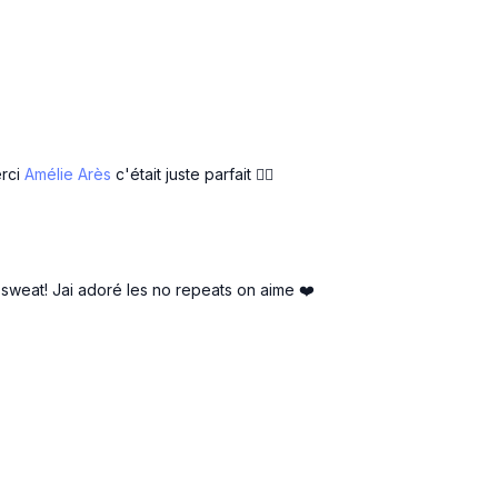
Donkey kick G 1,5 Ban
High knees
Tap back alterne
Step hop
erci
Amélie Arès
c'était juste parfait 👌🏻
sweat! Jai adoré les no repeats on aime ❤️