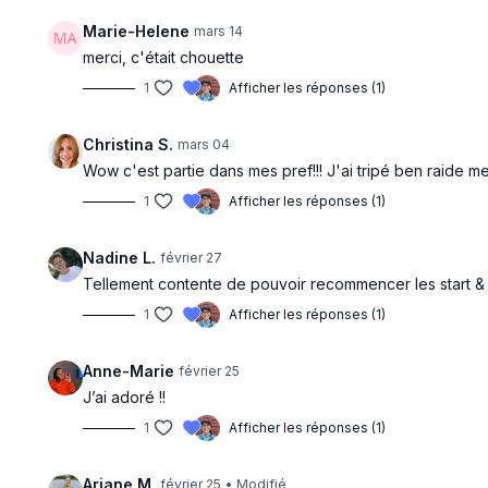
Marie-Helene
mars 14
merci, c'était chouette
1
Afficher les réponses (1)
Christina S.
mars 04
Wow c'est partie dans mes pref!!! J'ai tripé ben raide m
1
Afficher les réponses (1)
Nadine L.
février 27
Tellement contente de pouvoir recommencer les start & 
1
Afficher les réponses (1)
Anne-Marie
février 25
J’ai adoré !!
1
Afficher les réponses (1)
Ariane M.
février 25
• Modifié